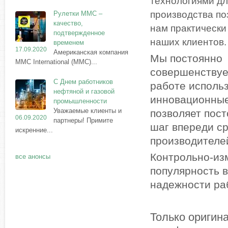
технологиями дл
Рулетки MMC –
производства по
качество,
нам практически
подтвержденное
наших клиентов
временем
17.09.2020
Американская компания
Мы постоянно
MMC International (MMC)...
совершенствуем
С Днем работников
работе исполь
нефтяной и газовой
инновационные
промышленности
Уважаемые клиенты и
позволяет пост
06.09.2020
партнеры! Примите
шаг впереди ср
искренние...
производителе
Контрольно-из
все анонсы
популярность в
надежности ра
Только оригин