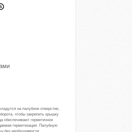
мами
ладутся на палубное отверстие,
оборота, чтобы закрепить крышку
ца обеспечивают герметичное
цаемая герметизация. Палубную
ды без необходимости