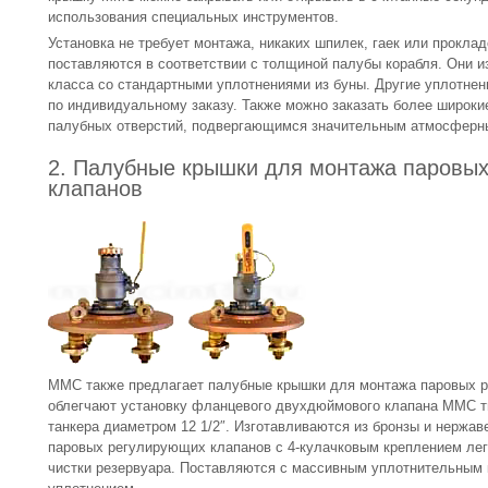
использования специальных инструментов.
Установка не требует монтажа, никаких шпилек, гаек или прокл
поставляются в соответствии с толщиной палубы корабля. Они и
класса со стандартными уплотнениями из буны. Другие уплотне
по индивидуальному заказу. Также можно заказать более широки
палубных отверстий, подвергающимся значительным атмосферн
2. Палубные крышки для монтажа паровы
клапанов
MMC также предлагает палубные крышки для монтажа паровых р
облегчают установку фланцевого двухдюймового клапана MMC ти
танкера диаметром 12 1/2″. Изготавливаются из бронзы и нержа
паровых регулирующих клапанов с 4-кулачковым креплением ле
чистки резервуара. Поставляются с массивным уплотнительным 