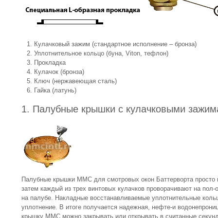
Кулачковый зажим (стандартное исполнение – бронза)
Уплотнительное кольцо (буна, Viton, тефлон)
Прокладка
Кулачок (бронза)
Ключ (нержавеющая сталь)
Гайка (латунь)
1. Палубные крышки с кулачковыми зажи
Палубные крышки MMC для смотровых окон Баттерворта просто к
затем каждый из трех винтовых кулачков проворачивают на пол-
на палубе. Накладные восстанавливаемые уплотнительные коль
уплотнение. В итоге получается надежная, нефте-и водонепрони
крышку MMC можно закрывать или открывать в считанные секун