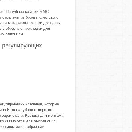
адок. Палубные крышки MMC
зготовлены из бронзы флотского
ния и материалы крышки доступны
е L-образные прокладки для
ым влияниям.
х регулирующих
егулирующих клапанов, которые
па B на палубное отверстие
веющей стали. Крышки для монтажа
гко снимаются для выполнения
кольцом или L-образным