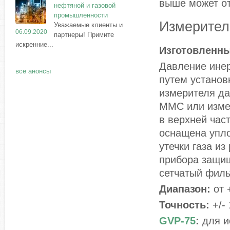
выше может от
нефтяной и газовой
промышленности
Измерител
Уважаемые клиенты и
06.09.2020
партнеры! Примите
искренние...
Изготовленны
Давление инер
все анонсы
путем установ
измерителя д
MMC или изме
в верхней час
оснащена упл
утечки газа и
прибора защищ
сетчатый филь
Диапазон:
от 
Точность:
+/-
GVP-75
:
для и