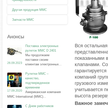
Другая продукция ММС
Запчасти MMC
Анонсы
Вся остальная
Поставка электронных
рулеток MMC D 2401
представленна
Мы продолжаем
показанными 
поставки своим
26.09.2023
клапанами. Со
клиентам электронных...
гарантируется
Рулетки MMC –
компаний гру
качество,
грузового изм
подтвержденное
временем
учитывается п
17.09.2020
Американская компания
высота резерв
MMC International (MMC)...
Важное замеч
С Днем работников